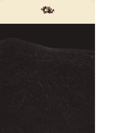
ME
NU