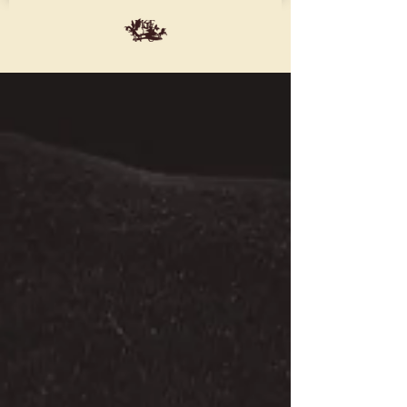
ME
NU